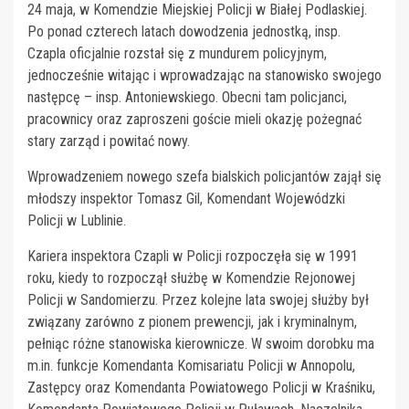
24 maja, w Komendzie Miejskiej Policji w Białej Podlaskiej.
Po ponad czterech latach dowodzenia jednostką, insp.
Czapla oficjalnie rozstał się z mundurem policyjnym,
jednocześnie witając i wprowadzając na stanowisko swojego
następcę – insp. Antoniewskiego. Obecni tam policjanci,
pracownicy oraz zaproszeni goście mieli okazję pożegnać
stary zarząd i powitać nowy.
Wprowadzeniem nowego szefa bialskich policjantów zajął się
młodszy inspektor Tomasz Gil, Komendant Wojewódzki
Policji w Lublinie.
Kariera inspektora Czapli w Policji rozpoczęła się w 1991
roku, kiedy to rozpoczął służbę w Komendzie Rejonowej
Policji w Sandomierzu. Przez kolejne lata swojej służby był
związany zarówno z pionem prewencji, jak i kryminalnym,
pełniąc różne stanowiska kierownicze. W swoim dorobku ma
m.in. funkcje Komendanta Komisariatu Policji w Annopolu,
Zastępcy oraz Komendanta Powiatowego Policji w Kraśniku,