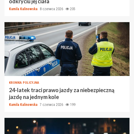
odkryciu jej ciała
Kamila Kalinowska
8 czerwca 2026
205
KRONIKA POLICYJNA
24-latek traci prawo jazdy za niebezpieczną
jazdę na jednym kole
Kamila Kalinowska
7 czerwca 2026
199