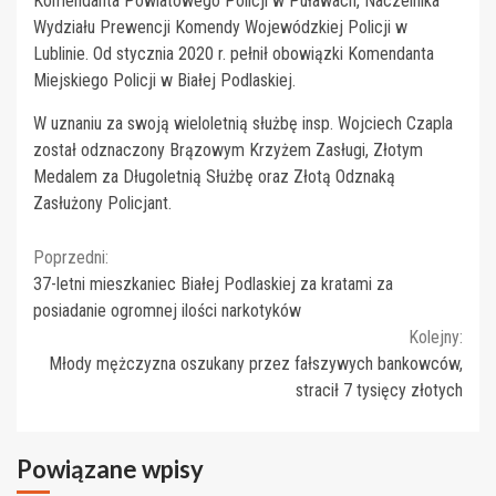
Komendanta Powiatowego Policji w Puławach, Naczelnika
Wydziału Prewencji Komendy Wojewódzkiej Policji w
Lublinie. Od stycznia 2020 r. pełnił obowiązki Komendanta
Miejskiego Policji w Białej Podlaskiej.
W uznaniu za swoją wieloletnią służbę insp. Wojciech Czapla
został odznaczony Brązowym Krzyżem Zasługi, Złotym
Medalem za Długoletnią Służbę oraz Złotą Odznaką
Zasłużony Policjant.
Continue
Poprzedni:
37-letni mieszkaniec Białej Podlaskiej za kratami za
Reading
posiadanie ogromnej ilości narkotyków
Kolejny:
Młody mężczyzna oszukany przez fałszywych bankowców,
stracił 7 tysięcy złotych
Powiązane wpisy