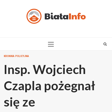
Skip
to
content
PRIMARY
MENU
KRONIKA POLICYJNA
Insp. Wojciech
Czapla pożegnał
się ze