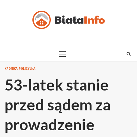
Skip
to
content
PRIMARY
MENU
KRONIKA POLICYJNA
53-latek stanie
przed sądem za
prowadzenie