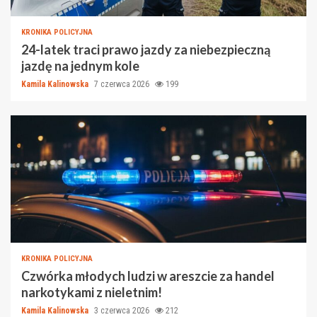
KRONIKA POLICYJNA
24-latek traci prawo jazdy za niebezpieczną
jazdę na jednym kole
Kamila Kalinowska
7 czerwca 2026
199
KRONIKA POLICYJNA
Czwórka młodych ludzi w areszcie za handel
narkotykami z nieletnim!
Kamila Kalinowska
3 czerwca 2026
212