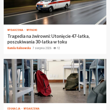
WYDARZENIA
WYPADKI
Tragedia na żwirowni: Utonięcie 47-latka,
poszukiwania 30-latka w toku
Kamila Kalinowska
7 sierpnia 2026
12
EDUKACJA
WYDARZENIA