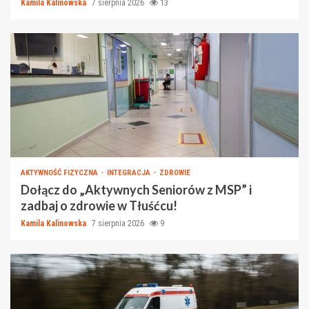
Kamila Kalinowska
7 sierpnia 2026
13
AKTYWNOŚĆ FIZYCZNA
INTEGRACJA
ZDROWIE
Dołącz do „Aktywnych Seniorów z MSP” i
zadbaj o zdrowie w Tłuśćcu!
Kamila Kalinowska
7 sierpnia 2026
9