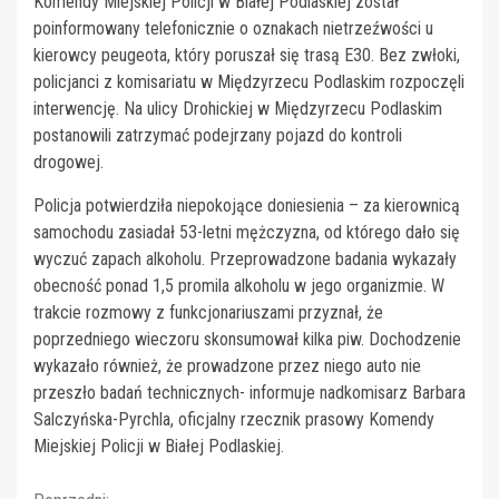
Komendy Miejskiej Policji w Białej Podlaskiej został
poinformowany telefonicznie o oznakach nietrzeźwości u
kierowcy peugeota, który poruszał się trasą E30. Bez zwłoki,
policjanci z komisariatu w Międzyrzecu Podlaskim rozpoczęli
interwencję. Na ulicy Drohickiej w Międzyrzecu Podlaskim
postanowili zatrzymać podejrzany pojazd do kontroli
drogowej.
Policja potwierdziła niepokojące doniesienia – za kierownicą
samochodu zasiadał 53-letni mężczyzna, od którego dało się
wyczuć zapach alkoholu. Przeprowadzone badania wykazały
obecność ponad 1,5 promila alkoholu w jego organizmie. W
trakcie rozmowy z funkcjonariuszami przyznał, że
poprzedniego wieczoru skonsumował kilka piw. Dochodzenie
wykazało również, że prowadzone przez niego auto nie
przeszło badań technicznych- informuje nadkomisarz Barbara
Salczyńska-Pyrchla, oficjalny rzecznik prasowy Komendy
Miejskiej Policji w Białej Podlaskiej.