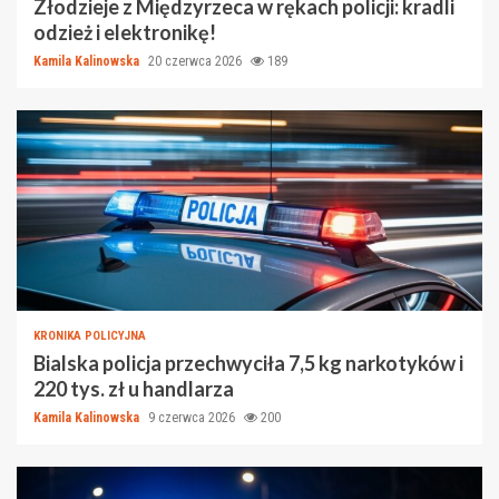
Złodzieje z Międzyrzeca w rękach policji: kradli
odzież i elektronikę!
Kamila Kalinowska
20 czerwca 2026
189
KRONIKA POLICYJNA
Bialska policja przechwyciła 7,5 kg narkotyków i
220 tys. zł u handlarza
Kamila Kalinowska
9 czerwca 2026
200