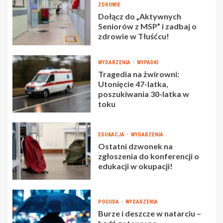
ZDROWIE
Dołącz do „Aktywnych
Seniorów z MSP” i zadbaj o
zdrowie w Tłuśćcu!
WYDARZENIA
WYPADKI
Tragedia na żwirowni:
Utonięcie 47-latka,
poszukiwania 30-latka w
toku
EDUKACJA
WYDARZENIA
Ostatni dzwonek na
zgłoszenia do konferencji o
edukacji w okupacji!
POGODA
WYDARZENIA
Burze i deszcze w natarciu –