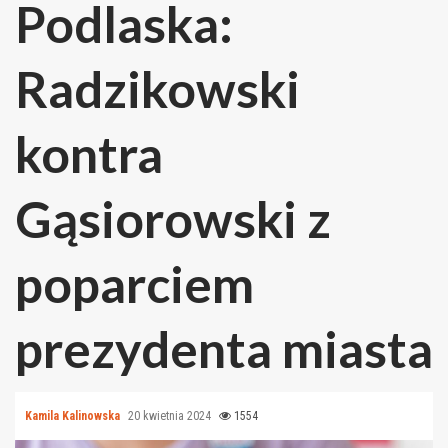
Podlaska:
Radzikowski
kontra
Gąsiorowski z
poparciem
prezydenta miasta
Kamila Kalinowska
20 kwietnia 2024
1554