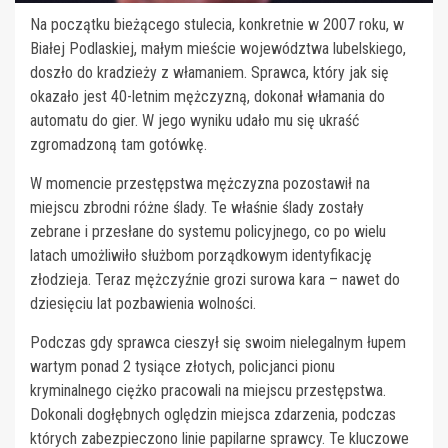
Na początku bieżącego stulecia, konkretnie w 2007 roku, w
Białej Podlaskiej, małym mieście województwa lubelskiego,
doszło do kradzieży z włamaniem. Sprawca, który jak się
okazało jest 40-letnim mężczyzną, dokonał włamania do
automatu do gier. W jego wyniku udało mu się ukraść
zgromadzoną tam gotówkę.
W momencie przestępstwa mężczyzna pozostawił na
miejscu zbrodni różne ślady. Te właśnie ślady zostały
zebrane i przesłane do systemu policyjnego, co po wielu
latach umożliwiło służbom porządkowym identyfikację
złodzieja. Teraz mężczyźnie grozi surowa kara – nawet do
dziesięciu lat pozbawienia wolności.
Podczas gdy sprawca cieszył się swoim nielegalnym łupem
wartym ponad 2 tysiące złotych, policjanci pionu
kryminalnego ciężko pracowali na miejscu przestępstwa.
Dokonali dogłębnych oględzin miejsca zdarzenia, podczas
których zabezpieczono linie papilarne sprawcy. Te kluczowe