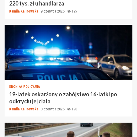
220 tys. zł u handlarza
Kamila Kalinowska
9 czerwca 2026
195
KRONIKA POLICYJNA
19-latek oskarżony o zabójstwo 16-latki po
odkryciu jej ciała
Kamila Kalinowska
8 czerwca 2026
198