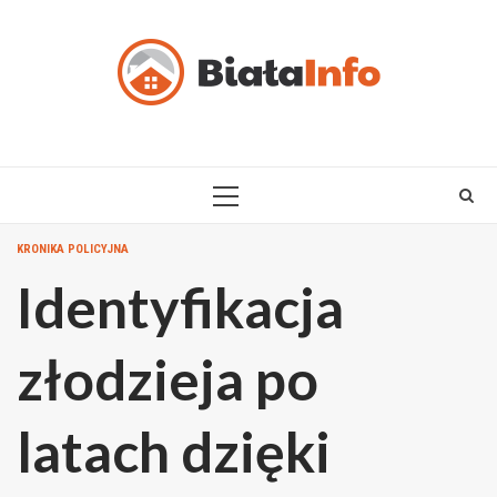
Skip
to
content
PRIMARY
MENU
KRONIKA POLICYJNA
Identyfikacja
złodzieja po
latach dzięki