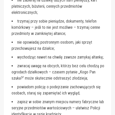
nie zabieraj na działkę dużych sum pieniędzy, kart
płatniczych, biżuterii, cennych przedmiotów
elektronicznych;
trzymaj przy sobie pieniądze, dokumenty, telefon
komórkowy – jeśli to nie jest możliwe – trzymaj cenne
przedmioty w zamkniętej altance;
nie opowiadaj postronnym osobom, jaki sprzęt
przechowujesz na działce;
wychodząc nawet na chwilę zawsze zamykaj altankę;
zwracaj uwagę na obcych, którzy bez celu chodzą po
ogrodach działkowych – czasem pytanie „Kogo Pan
szuka?” może skutecznie odstraszyć złodzieja;
powiadom policję o podejrzanie zachowujących się
osobach, staraj się zapamiętać ich wygląd;
zapisz w sobie znanym miejscu numery fabryczne lub
seryjne przedmiotów wartościowych – ułatwisz Policji
identyfikację w razie kradzieży