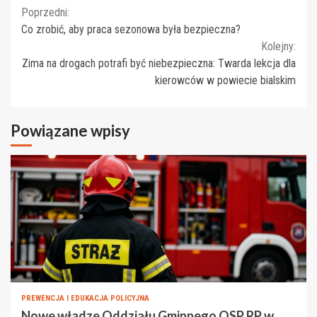
Continue
Poprzedni:
Co zrobić, aby praca sezonowa była bezpieczna?
Reading
Kolejny:
Zima na drogach potrafi być niebezpieczna: Twarda lekcja dla
kierowców w powiecie bialskim
Powiązane wpisy
PREWENCJA I EDUKACJA POLICYJNA
Nowe władze Oddziału Gminnego OSP RP w