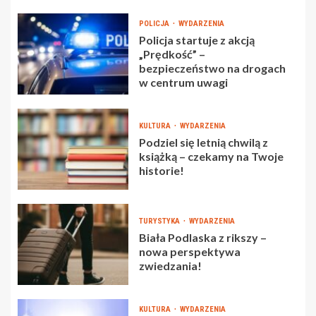
POLICJA
WYDARZENIA
Policja startuje z akcją
„Prędkość” –
bezpieczeństwo na drogach
w centrum uwagi
KULTURA
WYDARZENIA
Podziel się letnią chwilą z
książką – czekamy na Twoje
historie!
TURYSTYKA
WYDARZENIA
Biała Podlaska z rikszy –
nowa perspektywa
zwiedzania!
KULTURA
WYDARZENIA