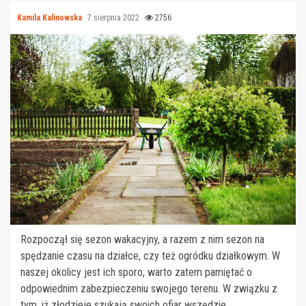
Kamila Kalinowska
7 sierpnia 2022
2756
Rozpoczął się sezon wakacyjny, a razem z nim sezon na
spędzanie czasu na działce, czy też ogródku działkowym. W
naszej okolicy jest ich sporo, warto zatem pamiętać o
odpowiednim zabezpieczeniu swojego terenu. W związku z
tym, iż złodzieje szukają swoich ofiar wszędzie,