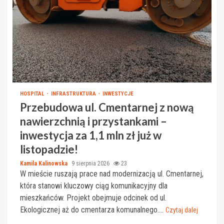
HOSPITAL
INFRASTRUKTURA
INWESTYCJE
Przebudowa ul. Cmentarnej z nową
nawierzchnią i przystankami –
inwestycja za 1,1 mln zł już w
listopadzie!
Kamila Kalinowska
9 sierpnia 2026
23
W mieście ruszają prace nad modernizacją ul. Cmentarnej,
która stanowi kluczowy ciąg komunikacyjny dla
mieszkańców. Projekt obejmuje odcinek od ul.
Ekologicznej aż do cmentarza komunalnego....
Czytaj dalej